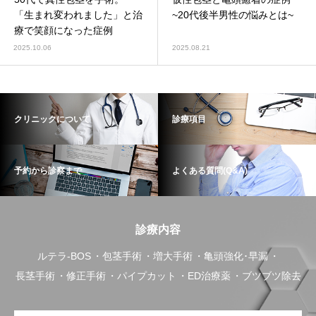
「生まれ変われました」と治
~20代後半男性の悩みとは~
療で笑顔になった症例
2025.10.06
2025.08.21
クリニックについて
診療項目
予約から診察まで
よくある質問(Q&A)
診療内容
ルテラ-BOS
包茎手術
増大手術
亀頭強化･早漏
長茎手術
修正手術
パイプカット
ED治療薬
ブツブツ除去