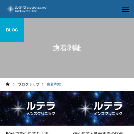
BLOG
癒着剥離
ルテラ-BOS
包茎手
ブログトップ
癒着剥離
長茎手術
修正手
50代で真性包茎を手術。
仮性包茎と亀頭癒着の症例