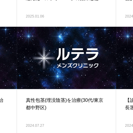
2025.01.06
2024
治
真性包茎(埋没陰茎)を治療(30代/東京
【
都中野区)
長茎
2024.07.27
2024