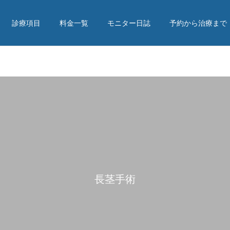
診療項目
料金一覧
モニター日誌
予約から治療まで
包茎手術
増大手術
修正手術
パイプカット
長茎手術