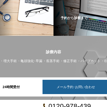
予約から診察まで
診療内容
増大手術
亀頭強化･早漏
長茎手術
修正手術
パイプカット
24時間受付
メール予約･お問い合わせ
0120-978-439