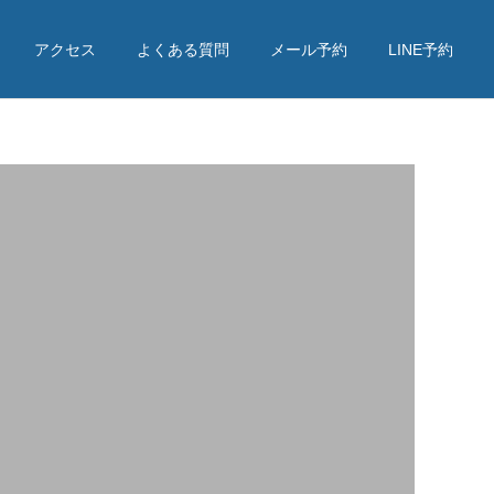
アクセス
よくある質問
メール予約
LINE予約
詳細を見る
亀頭強化･早漏
ED治療薬