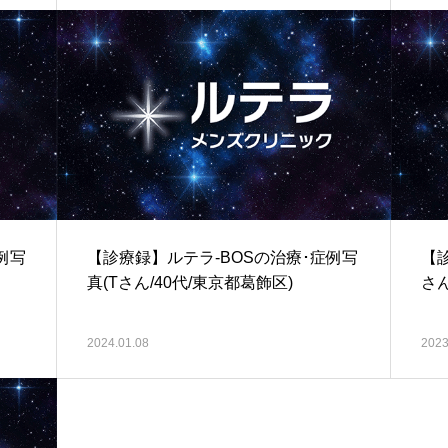
例写
【診療録】ルテラ-BOSの治療･症例写
【
真(Tさん/40代/東京都葛飾区)
さん
2024.01.08
2023