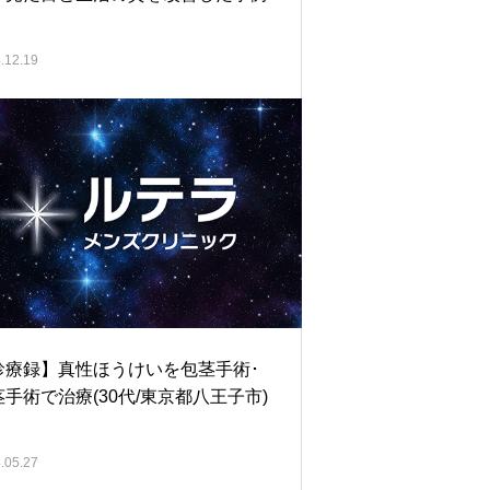
.12.19
診療録】真性ほうけいを包茎手術･
手術で治療(30代/東京都八王子市)
.05.27