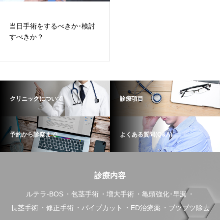
当日手術をするべきか･検討
すべきか？
クリニックについて
診療項目
予約から診察まで
よくある質問(Q&A)
診療内容
ルテラ-BOS
包茎手術
増大手術
亀頭強化･早漏
長茎手術
修正手術
パイプカット
ED治療薬
ブツブツ除去