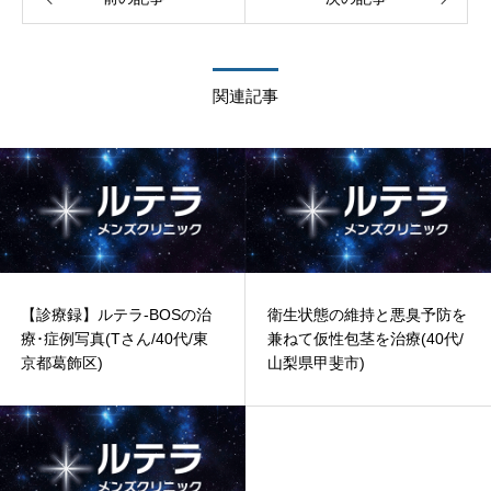
関連記事
【診療録】ルテラ-BOSの治
衛生状態の維持と悪臭予防を
療･症例写真(Tさん/40代/東
兼ねて仮性包茎を治療(40代/
京都葛飾区)
山梨県甲斐市)