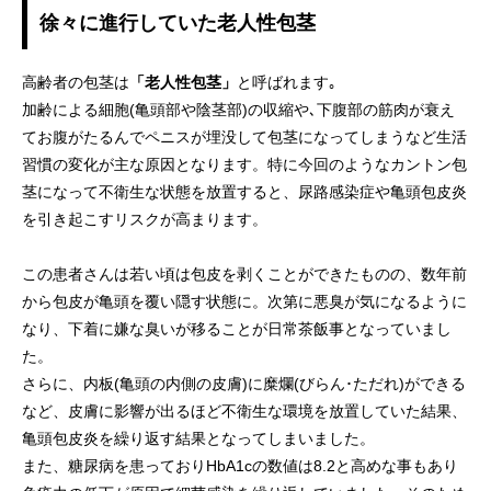
徐々に進行していた老人性包茎
高齢者の包茎は
「老人性包茎」
と呼ばれます｡
加齢による細胞(亀頭部や陰茎部)の収縮や､下腹部の筋肉が衰え
てお腹がたるんでペニスが埋没して包茎になってしまうなど生活
習慣の変化が主な原因となります。特に今回のようなカントン包
茎になって不衛生な状態を放置すると、尿路感染症や亀頭包皮炎
を引き起こすリスクが高まります。
この患者さんは若い頃は包皮を剥くことができたものの、数年前
から包皮が亀頭を覆い隠す状態に。次第に悪臭が気になるように
なり、下着に嫌な臭いが移ることが日常茶飯事となっていまし
た。
さらに、内板(亀頭の内側の皮膚)に糜爛(びらん･ただれ)ができる
など、皮膚に影響が出るほど不衛生な環境を放置していた結果、
亀頭包皮炎を繰り返す結果となってしまいました。
また、糖尿病を患っておりHbA1cの数値は8.2と高めな事もあり