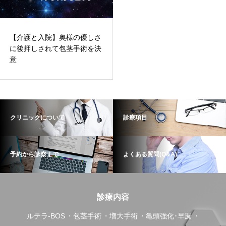
【介護と入院】奥様の優しさ
に後押しされて包茎手術を決
意
クリニックについて
診療項目
予約から診察まで
よくある質問(Q&A)
診療内容
ルテラ-BOS
包茎手術
増大手術
亀頭強化･早漏