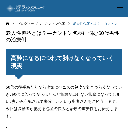
ブログトップ
カントン包茎
老人性包茎とは？―カントン包茎に悩む60代男性の治療例
老人性包茎とは？―カントン包茎に悩む60代男性
の治療例
高齢になるにつれて剥けなくなっていく
現実
ルテラ-BOS
包茎手
50代の後半あたりから次第にペニスの包皮が剥きづらくなってい
き､60代に入ってからほとんど亀頭が出せない状態になってしま
長茎手術
修正手
い､妻から心配されて来院したという患者さんをご紹介します｡
今回は高齢者が抱える包茎の悩みと治療の重要性をお伝えしま
す。