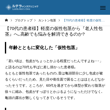
ブログトップ
カントン包茎
【70代の患者様】軽度の仮性包茎から『老人性包茎』へ｡高齢でも悩みを解消できるのか?
【70代の患者様】軽度の仮性包茎から『老人性包
茎』へ｡高齢でも悩みを解消できるのか?
年齢とともに変化した「仮性包茎」
ルテラ-BOS
包茎手
「若い頃は、包皮がちょっとかぶる程度だったんですよね･･･」
と語るのは70代も半ばに差し掛かった患者様｡
もともと仮性包茎であったものの､昔は亀頭部分に少し包皮が被
るくらいだったため、見た目や衛生面で困ることはほとんどなか
長茎手術
修正手
ったそうです。ところが、60代を過ぎてから体型が変わり陰茎が
徐々に縮み、包皮がすっぽりとかぶるようになっただけでなく､
亀頭の露出が難しくなってきているそうです。