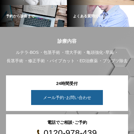
予約から診察まで
よくある質問(Q&A)
診療内容
ルテラ-BOS
包茎手術
増大手術
亀頭強化･早漏
長茎手術
修正手術
パイプカット
ED治療薬
ブツブツ除去
24時間受付
メール予約･お問い合わせ
電話でご相談･ご予約
0120-978-439